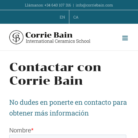
Skip
Llámanos: +34 640 107 316
|
info@corriebain.com
to
EN
CA
content
Contactar con
Corrie Bain
No dudes en ponerte en contacto para
obtener más información