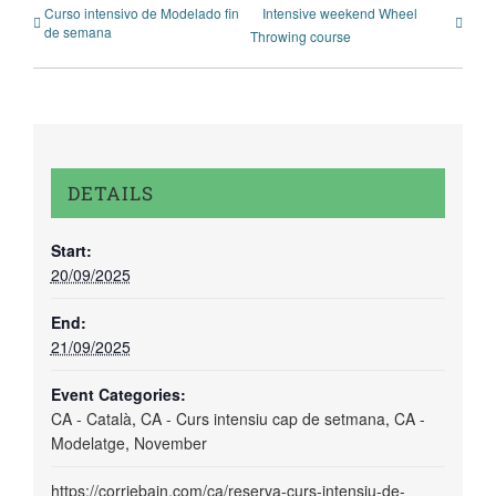
Curso intensivo de Modelado fin
Intensive weekend Wheel
de semana
Throwing course
DETAILS
Start:
20/09/2025
End:
21/09/2025
Event Categories:
CA - Català
,
CA - Curs intensiu cap de setmana
,
CA -
Modelatge
,
November
https://corriebain.com/ca/reserva-curs-intensiu-de-