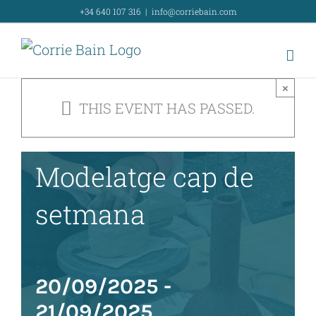
Skip
+34 640 107 316
|
info@corriebain.com
to
content
×
THIS EVENT HAS PASSED.
Curs intensiu de
Modelatge cap de
setmana
20/09/2025
-
21/09/2025