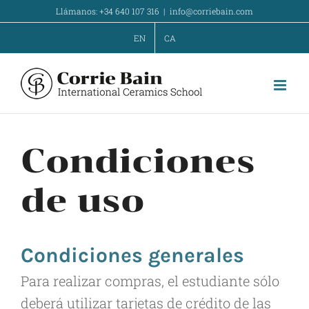
Skip
Llámanos: +34 640 107 316
|
info@corriebain.com
to
EN
CA
content
Condiciones
de uso
Condiciones generales
Para realizar compras, el estudiante sólo
deberá utilizar tarjetas de crédito de las