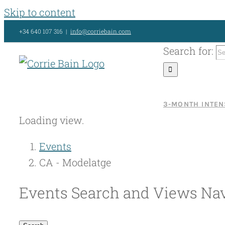
Skip to content
+34 640 107 316
|
info@corriebain.com
Search for:
3-MONTH INTEN
Loading view.
Events
CA - Modelatge
Events Search and Views Nav