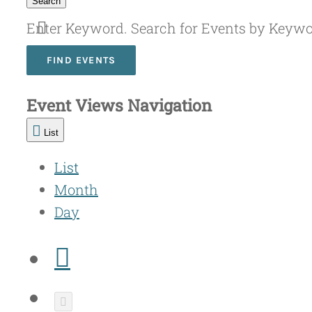
Search
Enter Keyword. Search for Events by Keyw
FIND EVENTS
Event Views Navigation
List
List
Month
Day