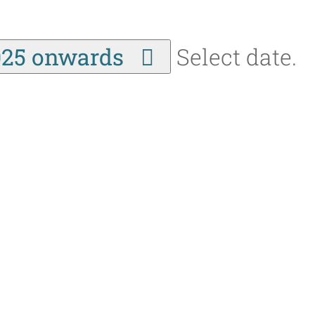
025 onwards
Select date.