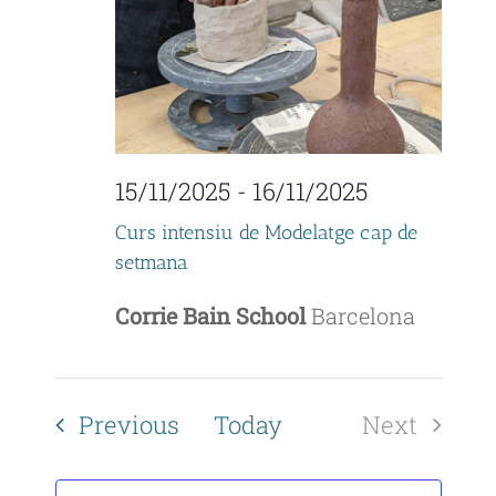
V
o
i
n
e
w
15/11/2025
-
16/11/2025
s
Curs intensiu de Modelatge cap de
N
setmana
a
Corrie Bain School
Barcelona
v
i
Events
Previous
Today
Next
g
Events
a