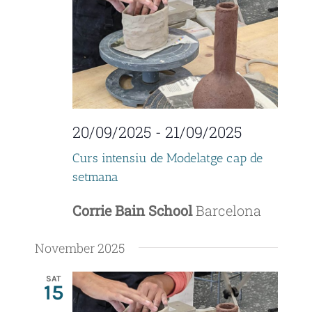
t
i
s
e
S
w
e
s
a
N
20/09/2025
-
21/09/2025
r
a
Curs intensiu de Modelatge cap de
c
v
setmana
i
h
Corrie Bain School
Barcelona
g
a
November 2025
a
n
t
SAT
15
d
i